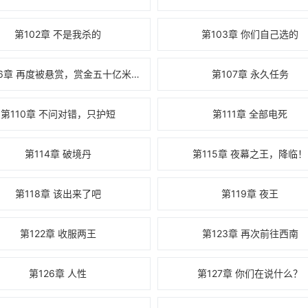
第102章 不是我杀的
第103章 你们自己选的
第106章 再度被悬赏，赏金五十亿米刀
第107章 永久任务
第110章 不问对错，只护短
第111章 全部电死
第114章 破境丹
第115章 夜幕之王，降临！
第118章 该出来了吧
第119章 夜王
第122章 收服两王
第123章 再次前往西南
第126章 人性
第127章 你们在说什么？