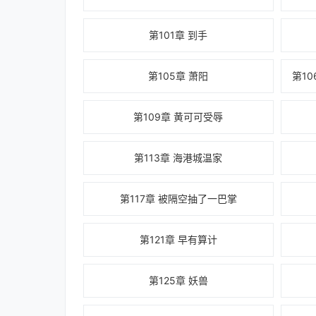
第101章 到手
第105章 萧阳
第109章 黄可可受辱
第113章 海港城温家
第117章 被隔空抽了一巴掌
第121章 早有算计
第125章 妖兽