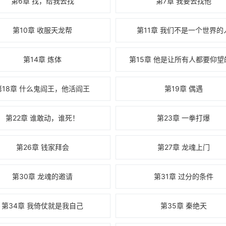
第6章 找，给我去找
第7章 我要去找他
第10章 收服天龙帮
第11章 我们不是一个世界的
第14章 炼体
第15章 他是让所有人都要仰望
第18章 什么鬼阎王，他活阎王
第19章 偶遇
第22章 谁敢动，谁死！
第23章 一拳打爆
第26章 钱家拜会
第27章 龙魂上门
第30章 龙魂的邀请
第31章 过分的条件
第34章 我倚仗就是我自己
第35章 秦绝天