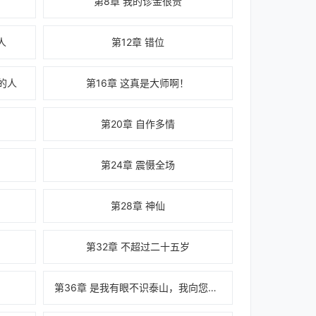
第8章 我的诊金很贵
人
第12章 错位
的人
第16章 这真是大师啊！
第20章 自作多情
第24章 震慑全场
第28章 神仙
第32章 不超过二十五岁
第36章 是我有眼不识泰山，我向您道歉！