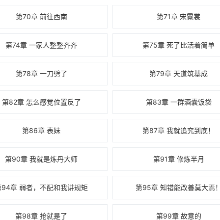
第70章 前往西南
第71章 宋霓裳
第74章 一家人整整齐齐
第75章 死了比活着简单
第78章 一刀劈了
第79章 天道筑基成
第82章 怎么感觉位置反了
第83章 一群酒囊饭袋
第86章 表妹
第87章 我就追究到底！
第90章 我就是炼丹大师
第91章 修炼半月
第94章 弱者，不配和我讲规矩
第95章 知错能改善莫大焉
第98章 抢就是了
第99章 故意的