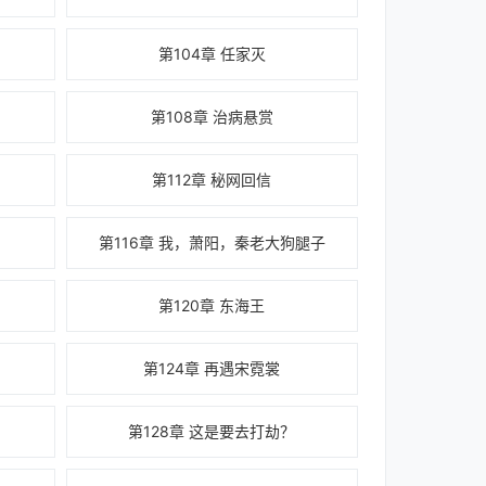
第104章 任家灭
第108章 治病悬赏
第112章 秘网回信
第116章 我，萧阳，秦老大狗腿子
第120章 东海王
第124章 再遇宋霓裳
第128章 这是要去打劫？