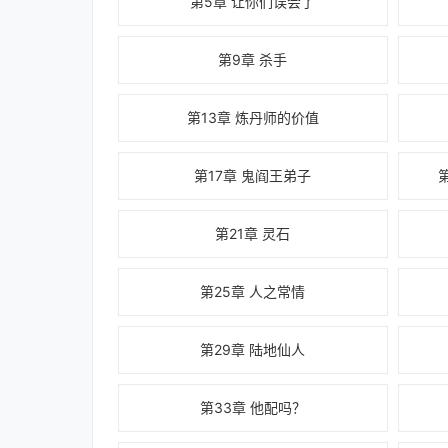
第5章 让你们误会了
第9章 杀手
第13章 炼丹师的价值
第17章 鬼阎王弟子
第21章 灵石
第25章 人之常情
第29章 陆地仙人
第33章 他配吗？