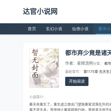
达官小说网
首页
玄幻小说
仙侠小说
都市小
都市弃少竟是诸
作者：
星辉流明
分类：
都
最新章节：
第1175章 先天生
开始阅读
小说简介：
秦天命重生了，重生成江南名门望族秦家流落在外的
事不学无术，责怪他让秦家颜面扫地，更是直言他不