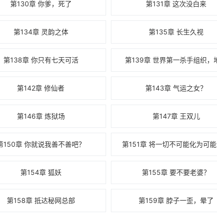
第130章 你爹，死了
第131章 这次没白来
第134章 灵韵之体
第135章 长生久视
第138章 你只有七天可活
第139章 世界第一杀手组织，
第142章 修仙者
第143章 气运之女？
第146章 炼狱场
第147章 王双儿
第150章 你就说我善不善吧？
第151章 将一切不可能化为可
第154章 狐妖
第155章 要不要老婆？
第158章 抵达秘网总部
第159章 脖子一歪，晕了