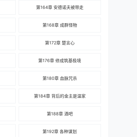
第164章 安德诺夫被带走
第168章 成群怪物
第172章 楚言心
第176章 修成筑基极境
第180章 血脉咒杀
第184章 背后的金主是温家
第188章 酒吧
。
第192章 各种谋划