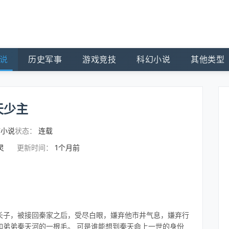
说
历史军事
游戏竞技
科幻小说
其他类型
天少主
市小说
状态：
连载
灵
更新时间：
1个月前
长子，被接回秦家之后，受尽白眼，嫌弃他市井气息，嫌弃行
如弟弟秦天河的一根毛。 可是谁能想到秦天命上一世的身份