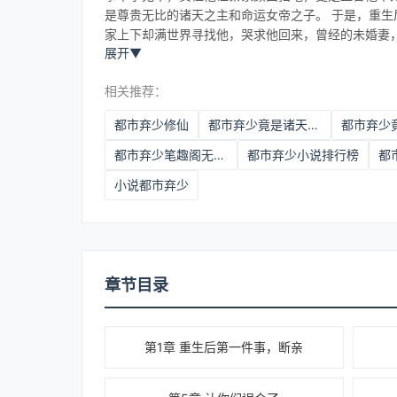
是尊贵无比的诸天之主和命运女帝之子。 于是，重生
家上下却满世界寻找他，哭求他回来，曾经的未婚妻，
展开
▼
相关推荐：
都市弃少修仙
都市弃少竟是诸天少主境界
都市弃少笔趣阁无弹窗
都市弃少小说排行榜
小说都市弃少
章节目录
第1章 重生后第一件事，断亲