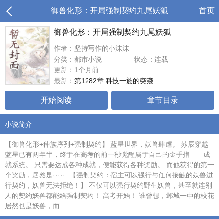
御兽化形：开局强制契约九尾妖狐
首页
御兽化形：开局强制契约九尾妖狐
作者：坚持写作的小沫沫
分类：都市小说
状态：连载
更新：1个月前
最新：
第1282章 科技一族的突袭
开始阅读
章节目录
小说简介
【御兽化形+种族序列+强制契约】 蓝星世界，妖兽肆虐。 苏辰穿越
蓝星已有两年半，终于在高考的前一秒觉醒属于自己的金手指——成
就系统。 只需要达成各种成就，便能获得各种奖励。 而他获得的第一
个奖励，居然是······ 【强制契约：宿主可以强行与任何接触的妖兽进
行契约，妖兽无法拒绝！】 不仅可以强行契约野生妖兽，甚至就连别
人的契约妖兽都能给强制契约！ 高考开始！ 谁曾想，邺城一中的校花
居然也是妖兽，而