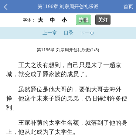
第1196章 刘宗周开创礼乐派
首页
大
中
小
护眼
关灯
字体：
上一章
目录
下一页
第1196章 刘宗周开创礼乐派(1/3)
王夫之没有想到，自己只是来了一趟京
城，就变成子爵家族的成员了。
虽然爵位是他大哥的，要他大哥去海外
挣。他这个未来子爵的弟弟，仍旧得到许多便
利。
王家补荫的太学生名额，就落到了他的身
上，他从此成为了太学生。