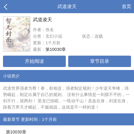
武道凌天
首页
武道凌天
作者：佚名
分类：玄幻小说
状态：连载
更新：1个月前
最新：
第10030章
开始阅读
章节目录
小说简介
武道世界强者为尊！拳，权相连，强者制定规则！少年逆天争锋，强
势崛起，制定出属于自己的规则。 没有什么事情是一剑摆不平的，一
剑不行，就两剑！ 蛰龙已惊眠，一吼动千山！圣血在身，剑道在身，
踩着万界天才崛起，不服就战，这就是不一样的道！
最新章节 更新时间：1个月前
第10030章