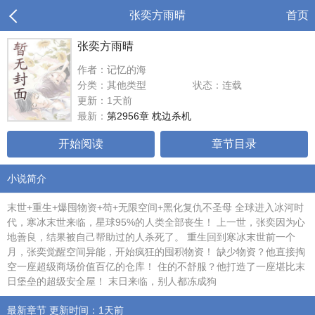
张奕方雨晴
首页
张奕方雨晴
作者：记忆的海
分类：其他类型
状态：连载
更新：1天前
最新：
第2956章 枕边杀机
开始阅读
章节目录
小说简介
末世+重生+爆囤物资+苟+无限空间+黑化复仇不圣母 全球进入冰河时
代，寒冰末世来临，星球95%的人类全部丧生！ 上一世，张奕因为心
地善良，结果被自己帮助过的人杀死了。 重生回到寒冰末世前一个
月，张奕觉醒空间异能，开始疯狂的囤积物资！ 缺少物资？他直接掏
空一座超级商场价值百亿的仓库！ 住的不舒服？他打造了一座堪比末
日堡垒的超级安全屋！ 末日来临，别人都冻成狗
最新章节 更新时间：1天前