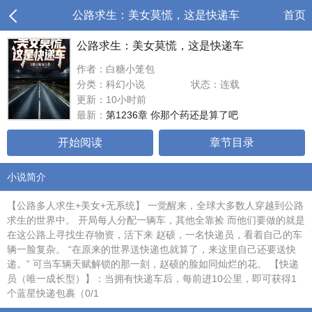
公路求生：美女莫慌，这是快递车
首页
公路求生：美女莫慌，这是快递车
作者：白糖小笼包
分类：科幻小说
状态：连载
更新：10小时前
最新：
第1236章 你那个药还是算了吧
开始阅读
章节目录
小说简介
【公路多人求生+美女+无系统】 一觉醒来，全球大多数人穿越到公路
求生的世界中。 开局每人分配一辆车，其他全靠捡 而他们要做的就是
在这公路上寻找生存物资，活下来 赵硕，一名快递员，看着自己的车
辆一脸复杂。 “在原来的世界送快递也就算了，来这里自己还要送快
递。” 可当车辆天赋解锁的那一刻，赵硕的脸如同灿烂的花。 【快递
员（唯一成长型）】：当拥有快递车后，每前进10公里，即可获得1
个蓝星快递包裹（0/1