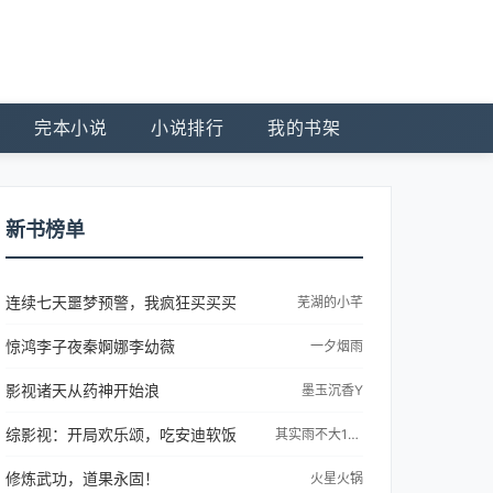
完本小说
小说排行
我的书架
新书榜单
连续七天噩梦预警，我疯狂买买买
芜湖的小芊
惊鸿李子夜秦婀娜李幼薇
一夕烟雨
影视诸天从药神开始浪
墨玉沉香Y
综影视：开局欢乐颂，吃安迪软饭
其实雨不大1西瓜籽
修炼武功，道果永固！
火星火锅