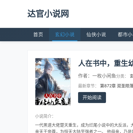
达官小说网
首页
玄幻小说
仙侠小说
都市小
人在书中，重生
作者：
一枚小闲鱼
分类：
最新章节：
第872章 双圣陨
开始阅读
小说简介：
一代黑道大佬楚天重生，成为烂尾小说中的大反派，大
亲天王帝尊，为恒天大陆至强者之一。 他母亲，乃是