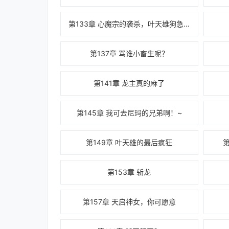
第133章 心魔宗的袭杀，叶天雄狗急跳墙
第137章 骂谁小畜生呢？
第141章 龙主真的麻了
第145章 我可去尼玛的兄弟啊！~
第149章 叶天雄的最后疯狂
第
第153章 斩龙
第157章 天启神女，你可愿意