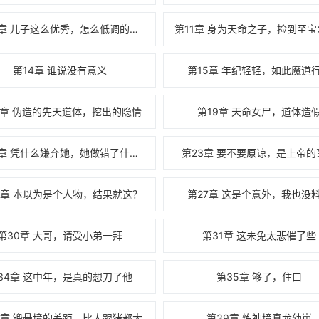
第10章 儿子这么优秀，怎么低调的起来
第14章 谁说没有意义
第15章 年纪轻轻，如此魔道
8章 伪造的先天道体，挖出的隐情
第19章 天命女尸，道体造
第22章 凭什么嫌弃她，她做错了什么？
第23章 要不要原谅，是上帝的
6章 本以为是个人物，结果就这？
第27章 这是个意外，我也没
第30章 大哥，请受小弟一拜
第31章 这未免太悲催了些
34章 这中年，是真的想刀了他
第35章 够了，住口
8章 锻骨境的差距，比人跟猪都大
第39章 炼神境真龙幼崽