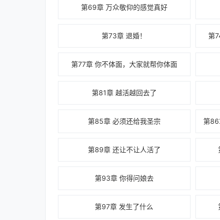
第69章 万众敬仰的感觉真好
第73章 退婚！
第
第77章 你不体面，大家就帮你体面
第81章 越活越回去了
第85章 必须还给我圣宗
第89章 还让不让人活了
第93章 你得问娘去
第97章 发生了什么