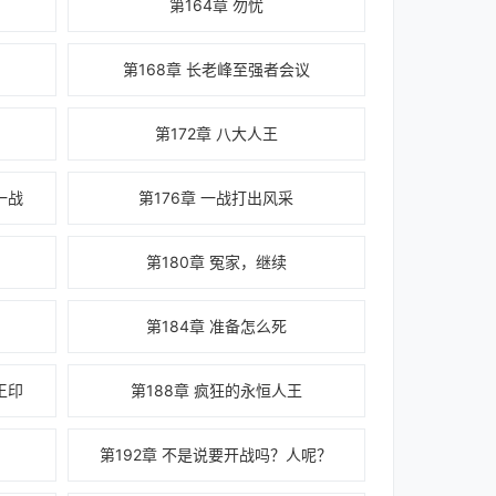
第164章 勿忧
第168章 长老峰至强者会议
第172章 八大人王
一战
第176章 一战打出风采
第180章 冤家，继续
第184章 准备怎么死
王印
第188章 疯狂的永恒人王
第192章 不是说要开战吗？人呢？