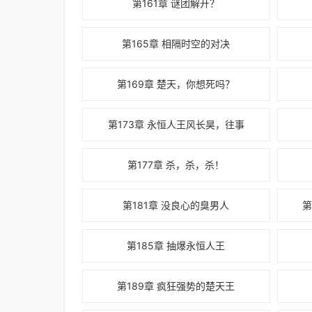
第161章 谜团解开？
第165章 相隔时空的对决
第169章 楚天，你想死吗？
第173章 永恒人王风长昊，往事
第177章 杀，杀，杀！
第181章 没良心的臭男人
第
第185章 抽爆永恒人王
第189章 疯狂强势的楚天王