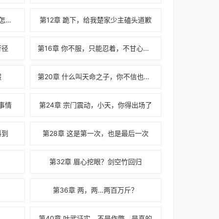
第11章 身为天命之子，捡到至宝怎么了
第12章 跪下，给我楚家少主磕头道歉
行径
第16章 你不服，只能忍着，不甘心，也得憋着
假
第20章 什么叫天命之子，你不信也得信
事情
第24章 宗门震动，小天，你得出场了
料到
第28章 这是第一次，也是最后一次
第32章 眉心挖眼？剑空竹回归
第36章 两，两…两百万斤？
第40章 叶武证实，不是作弊，是真的