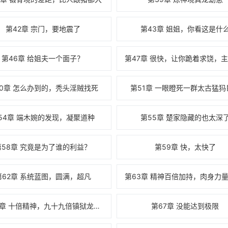
第42章 宗门，要地震了
第43章 姐姐，你看这是什
第46章 给姐夫一个面子？
50章 怎么办到的，秃头淫贼找死
第51章 一眼瞪死一群太古猛犸
54章 端木婉的发现，凝聚道种
第55章 楚家隐藏的也太深
第58章 究竟是为了谁的利益？
第59章 快，太快了
第62章 系统蓝图，圆满，超凡
第66章 十倍精神，九十九倍镇狱龙皇术
第67章 没能达到极限