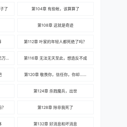
样子了
第104章 有些帐，该算算了
第108章 这就是奇迹
尊
第112章 叶家的年轻人都死绝了吗？
第115章 叶天程，跪下。【今日已万更】
第116章 无法无天至此，想造反不成
吧
第120章 敬畏你，信任你，你却……
第124章 杀戮魔兵，出世
吗？
第128章 除非我死了
体
第132章 好消息和坏消息