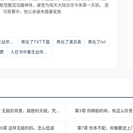
更是觉醒混沌魔神体，被誉为恒天大陆古往今来第一天骄。 逆
 可原著中，他父亲被未婚妻家族
人在书中重生幼年魔尊黑化了短剧
黑化了TXT下载
黑化了演员表
黑化了txt
免费
人在书中重生幼年魔尊黑化了全集
第2章 无敌的背景，超绝的天赋，凭什么？
第3章 你柳韵的命，有这么珍
6章 这样无敌的妈，怎么低调
第7章 你本不配，却偏要送上