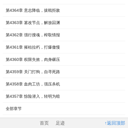
第4364章 意志降临，拔戟拒敌
第4363章 篡改节点，解放囚渊
第4362章 强行搜魂，榨取情报
第4361章 摧枯拉朽，打爆傲慢
第4360章 权限失效，肉身碾压
第4359章 关门打狗，自寻死路
第4358章 血肉工坊，强压杀机
第4357章 惊险潜入，转明为暗
全部章节
首页
足迹
↑返回顶部