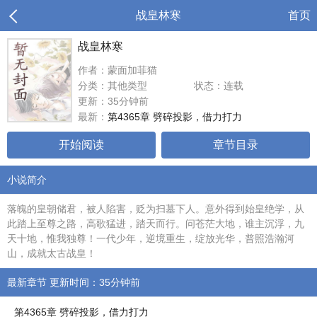
战皇林寒
首页
战皇林寒
作者：蒙面加菲猫
分类：其他类型
状态：连载
更新：35分钟前
最新：
第4365章 劈碎投影，借力打力
开始阅读
章节目录
小说简介
落魄的皇朝储君，被人陷害，贬为扫墓下人。意外得到始皇绝学，从
此踏上至尊之路，高歌猛进，踏天而行。问苍茫大地，谁主沉浮，九
天十地，惟我独尊！一代少年，逆境重生，绽放光华，普照浩瀚河
山，成就太古战皇！
最新章节 更新时间：35分钟前
第4365章 劈碎投影，借力打力