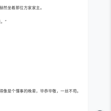
赫然坐着那位方家家主。
。”
得像是个懂事的晚辈，毕恭毕敬，一丝不苟。