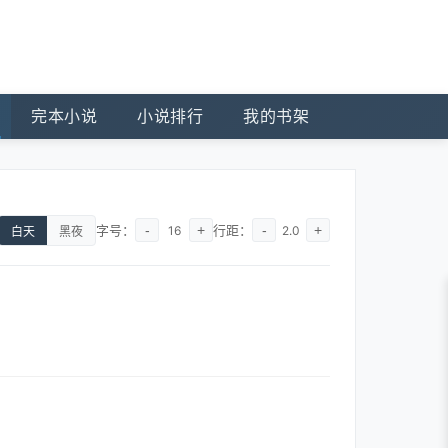
完本小说
小说排行
我的书架
字号：
-
+
行距：
-
+
16
2.0
白天
黑夜