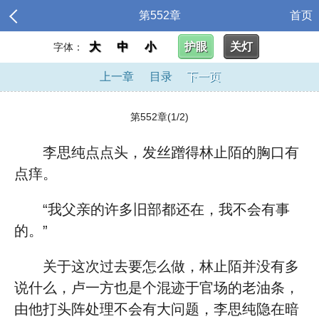
第552章
首页
大
中
小
护眼
关灯
字体：
上一章
目录
下一页
第552章(1/2)
李思纯点点头，发丝蹭得林止陌的胸口有
点痒。
“我父亲的许多旧部都还在，我不会有事
的。”
关于这次过去要怎么做，林止陌并没有多
说什么，卢一方也是个混迹于官场的老油条，
由他打头阵处理不会有大问题，李思纯隐在暗