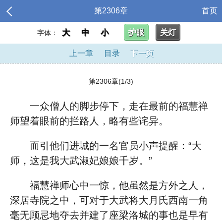
第2306章
首页
大
中
小
护眼
关灯
字体：
上一章
目录
下一页
第2306章(1/3)
一众僧人的脚步停下，走在最前的福慧禅
师望着眼前的拦路人，略有些诧异。
而引他们进城的一名官员小声提醒：“大
师，这是我大武淑妃娘娘千岁。”
福慧禅师心中一惊，他虽然是方外之人，
深居寺院之中，可对于大武将大月氏西南一角
毫无顾忌地夺去并建了座梁洛城的事也是早有