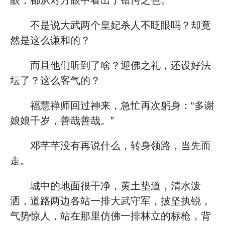
眼，都从对方眼中看出了错愕之色。
不是说大武两个皇妃杀人不眨眼吗？却竟
然是这么谦和的？
而且他们听到了啥？迎佛之礼，还设好法
坛了？这么客气的？
福慧禅师回过神来，急忙再次躬身：“多谢
娘娘千岁，善哉善哉。”
邓芊芊没有再说什么，转身领路，当先而
走。
城中的地面很干净，黄土垫道，清水泼
洒，道路两边各站一排大武守军，披坚执锐，
气势惊人，站在那里仿佛一排林立的标枪，背