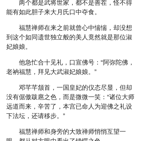
两个都是武将世家，都不是善茬，怪不得
能有如此胆子来大月氏口中夺食。
福慧禅师在来之前就曾心中惴惴，却没想
到这个如同遗世独立般的美人竟然就是那位淑
妃娘娘。
他急忙合十见礼，口宣佛号：“阿弥陀佛，
老衲福慧，拜见大武淑妃娘娘。”
邓芊芊颔首，一国皇妃的仪态尽显，但却
没有倨傲跋扈之色，而是微微一笑：“诸位大师
远道而来，辛苦了，本宫已命人为迎佛之礼设
下法坛，还请移步。”
福慧禅师和身旁的大致禅师悄悄互望一