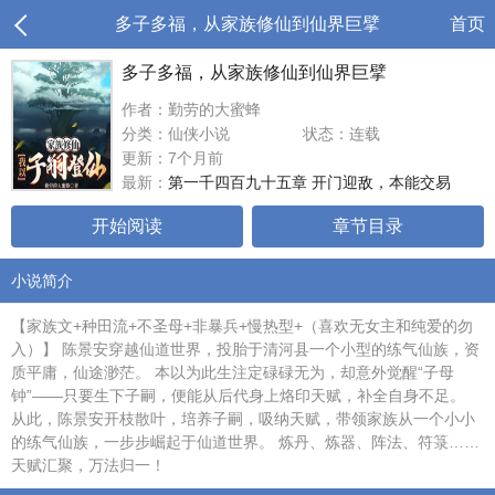
多子多福，从家族修仙到仙界巨擘
首页
多子多福，从家族修仙到仙界巨擘
作者：勤劳的大蜜蜂
分类：仙侠小说
状态：连载
更新：7个月前
最新：
第一千四百九十五章 开门迎敌，本能交易
开始阅读
章节目录
小说简介
【家族文+种田流+不圣母+非暴兵+慢热型+（喜欢无女主和纯爱的勿
入）】 陈景安穿越仙道世界，投胎于清河县一个小型的练气仙族，资
质平庸，仙途渺茫。 本以为此生注定碌碌无为，却意外觉醒“子母
钟”——只要生下子嗣，便能从后代身上烙印天赋，补全自身不足。
从此，陈景安开枝散叶，培养子嗣，吸纳天赋，带领家族从一个小小
的练气仙族，一步步崛起于仙道世界。 炼丹、炼器、阵法、符箓……
天赋汇聚，万法归一！