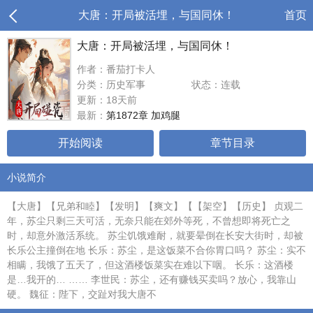
大唐：开局被活埋，与国同休！
首页
大唐：开局被活埋，与国同休！
作者：番茄打卡人
分类：历史军事
状态：连载
更新：18天前
最新：
第1872章 加鸡腿
开始阅读
章节目录
小说简介
【大唐】【兄弟和睦】【发明】【爽文】【【架空】【历史】 贞观二
年，苏尘只剩三天可活，无奈只能在郊外等死，不曾想即将死亡之
时，却意外激活系统。 苏尘饥饿难耐，就要晕倒在长安大街时，却被
长乐公主撞倒在地 长乐：苏尘，是这饭菜不合你胃口吗？ 苏尘：实不
相瞒，我饿了五天了，但这酒楼饭菜实在难以下咽。 长乐：这酒楼
是…我开的… …… 李世民：苏尘，还有赚钱买卖吗？放心，我靠山
硬。 魏征：陛下，交趾对我大唐不