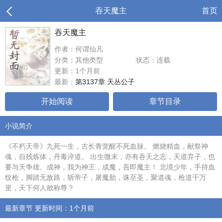
吞天魔主
首页
吞天魔主
作者：何谓仙凡
分类：其他类型
状态：连载
更新：1个月前
最新：
第3137章 天丛公子
开始阅读
章节目录
小说简介
《不朽天帝》九死一生，古长青觉醒不死血脉。 燃烧精血，献祭神
魂，自残炼体，丹毒淬道。 出生微末，亦有吞天之志，天道弃子，也
要与天争雄。成神，我为神王，成魔，吾即魔主！ 北境少年，手持血
纹枪，脚踏无敌路，斩帝子，屠魔胎，诛至圣，聚道魂，枪道千万
里，天下何人敢称尊？
最新章节 更新时间：1个月前