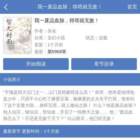
我一废品血脉，得塔就无敌！
首页
我一废品血脉，得塔就无敌！
作者：佚名
分类：玄幻小说
状态：连载
更新：1个月前
最新：
第5958章
开始阅读
章节目录
小说简介
“不愧是四大宗门之一，山门居然建得这么高！” 前世，他本是地球热
血少年，只因不小心吃了麻婆豆腐，被麻婆的丈夫失手打死，便来到
了这个玄黄大陆。 身怀宝塔，踏上修仙之路！ 什么？他是废品血脉？
他入仙宗，锻仙法，登仙途，开启了一段葬天之途…… 他：“废品血
脉怎么了！不还是无敌于天下？” 出山那天，他已经无敌！
最新章节 更新时间：1个月前