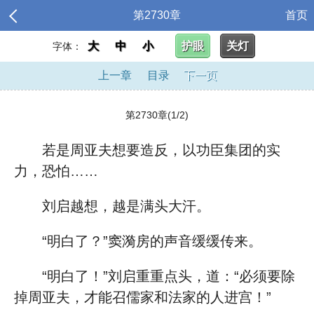
第2730章
首页
大
中
小
护眼
关灯
字体：
上一章
目录
下一页
第2730章(1/2)
若是周亚夫想要造反，以功臣集团的实
力，恐怕……
刘启越想，越是满头大汗。
“明白了？”窦漪房的声音缓缓传来。
“明白了！”刘启重重点头，道：“必须要除
掉周亚夫，才能召儒家和法家的人进宫！”