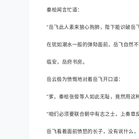
秦桧闻言忙道：
“岳飞此人素来狼心狗肺，陛下能识破岳
在犹如潮水一般的弹劾面前，岳飞自然不
临安，岳府书房。
岳云极为愤慨地对着岳飞开口道：
“爹，秦桧张俊等人如此无耻，竟然用这
“咱们必须要联合朝中有志之士，上奏章
岳飞看着面前愤怒的长子，没有说什么，