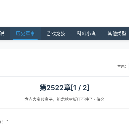
说
历史军事
游戏竞技
科幻小说
其他类型
主题：
第2522章[1 / 2]
盘点大秦败家子，祖龙棺材板压不住了
·
佚名
！”