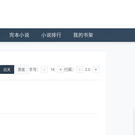
完本小说
小说排行
我的书架
字号：
-
+
行距：
-
+
16
2.0
白天
黑夜