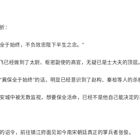
折：
保全于始终，不负效忠陛下半生之念。”
岳飞已经做到了太尉、枢密副使的高官，无疑已是士大夫的顶层
“冀保全于始终”的话，明显已经意识到了赵构、秦桧等人的杀
安城中被无数监视，想要保全活命，已经不是他自己能决定的
的诏令，前往镇江府面见如今南宋朝廷真正的掌兵者张俊。