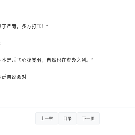
过于严苛，多方打压！”
：
你本是岳飞心腹党羽，自然也在查办之列。”
朝廷自然会对
上一章
目录
下一页