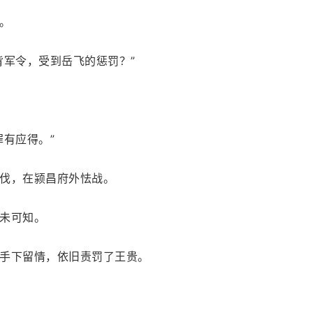
。
背军令，受到岳飞的惩罚？”
有应得。”
伐，在颍昌府外怯战。
未可知。
手下留情，依旧责罚了王贵。