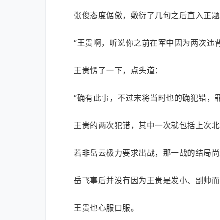
张俊态度倨傲，敷衍了几句之后直入正题
“王贵啊，听说你之前在军中因为两次违
王贵愣了一下，点头道：
“确有此事，不过末将当时也的确犯错，罪
王贵的两次犯错，其中一次就包括上次北
若非岳云极力要求出战，那一战的结局尚
岳飞事后并没有因为王贵是发小、副帅而
王贵也心服口服。