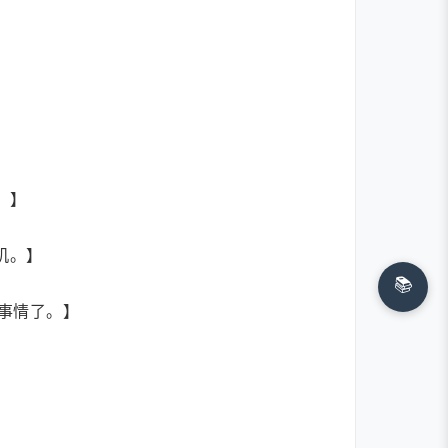
。】
机。】
📚
事情了。】