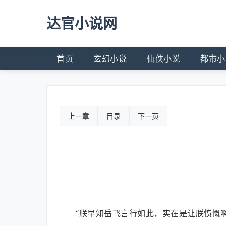
达官小说网
首页
玄幻小说
仙侠小说
都市小
上一章
目录
下一页
“朕早知岳飞言行如此，实在是让朕愤慨啊