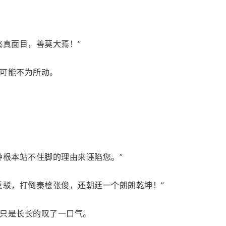
飞真面目，善莫大焉！”
可能不为所动。
种根本站不住脚的理由来诬陷您。”
反驳，打倒秦桧张俊，还朝廷一个朗朗乾坤！”
只是长长的叹了一口气。