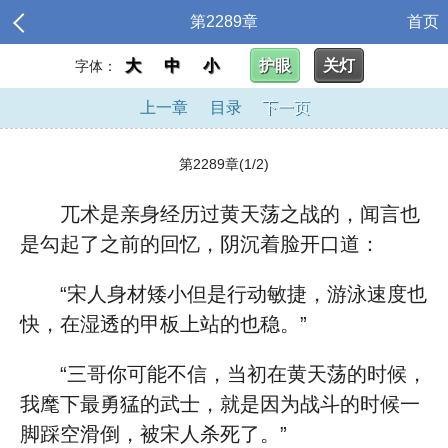
第2289章
首页
大
中
小
护眼
关灯
字体：
上一章
目录
下一页
第2289章(1/2)
兀术是亲身经历过黄天荡之战的，闻言也
是勾起了之前的回忆，阴沉着脸开口道：
“宋人身材矮小但是行动敏捷，游泳速度也
快，在湿透的甲板上站的也稳。”
“三哥你可能不信，当初在黄天荡的时候，
我麾下最勇猛的武士，就是因为战斗的时候一
脚踩空滑倒，被宋人杀死了。”