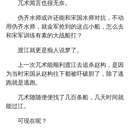
兀术闻言也很无奈。
伪齐水师或许还能和宋国水师对抗，不动
用伪齐水师，就金军抢到的这点小船，怎么去
和宋军训练有素的大战船打？
渡江就更是痴人说梦了。
上一次兀术能顺利渡江去追杀赵构，是因
为当时宋国从赵构往下都被吓破胆了，除了逃
跑就是逃跑。
兀术随随便便找了几百条船，几天时间就
能过江。
可现在呢？