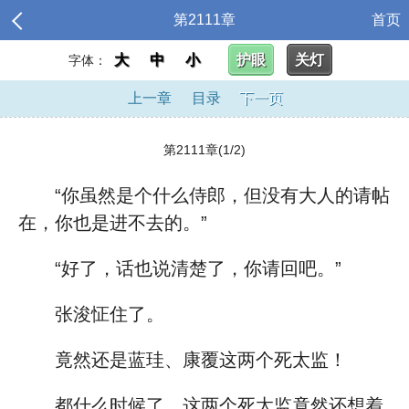
第2111章
首页
大
中
小
护眼
关灯
字体：
上一章
目录
下一页
第2111章(1/2)
“你虽然是个什么侍郎，但没有大人的请帖
在，你也是进不去的。”
“好了，话也说清楚了，你请回吧。”
张浚怔住了。
竟然还是蓝珪、康覆这两个死太监！
都什么时候了，这两个死太监竟然还想着