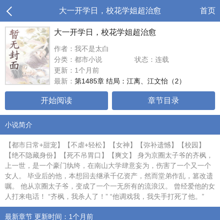
大一开学日，校花学姐超治愈
首页
大一开学日，校花学姐超治愈
作者：我不是太白
分类：都市小说
状态：连载
更新：1个月前
最新：
第1485章 结局：江离、江文怡（2）
开始阅读
章节目录
小说简介
【都市日常+甜宠】【不虐+轻松】【女神】【弥补遗憾】【校园】
【绝不隐藏身份】【死不吊胃口】【爽文】 身为京圈太子爷的齐枫，
上一世，是一个豪门纨绔，在南山大学肆意妄为，伤害了一个又一个
女人。 毕业后的他，本想回去继承千亿资产，然而堂弟作乱，篡改遗
嘱。 他从京圈太子爷，变成了一个一无所有的流浪汉。 曾经爱他的女
人打来电话！ “齐枫，我杀人了！” “他调戏我，我失手打死了他。”
最新章节 更新时间：1个月前