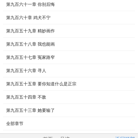
第九百六十一章 你别后悔
第九百六十章 鸡犬不宁
第九百五十九章 精妙画作
第九百五十八章 我也能画
第九百五十七章 冤家路窄
第九百五十六章 寻人
第九百五十五章 要你知道什么是正宗
第九百五十四章 不敌
第九百五十三章 她要输了
全部章节