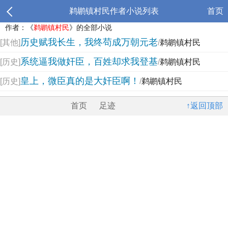
鹈鹕镇村民作者小说列表
首页
作者：《
鹈鹕镇村民
》的全部小说
历史赋我长生，我终苟成万朝元老
[其他]
/
鹈鹕镇村民
系统逼我做奸臣，百姓却求我登基
[历史]
/
鹈鹕镇村民
皇上，微臣真的是大奸臣啊！
[历史]
/
鹈鹕镇村民
首页
足迹
↑返回顶部