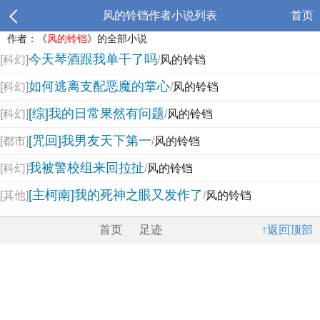
风的铃铛作者小说列表
首页
作者：《
风的铃铛
》的全部小说
今天琴酒跟我单干了吗
[科幻]
/
风的铃铛
如何逃离支配恶魔的掌心
[科幻]
/
风的铃铛
[综]我的日常果然有问题
[科幻]
/
风的铃铛
[咒回]我男友天下第一
[都市]
/
风的铃铛
我被警校组来回拉扯
[科幻]
/
风的铃铛
[主柯南]我的死神之眼又发作了
[其他]
/
风的铃铛
首页
足迹
↑返回顶部