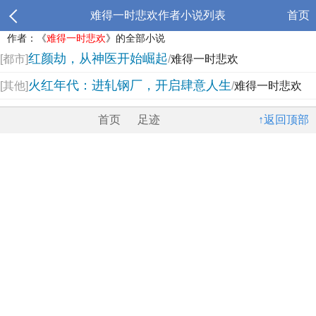
难得一时悲欢作者小说列表
首页
作者：《
难得一时悲欢
》的全部小说
红颜劫，从神医开始崛起
[都市]
/
难得一时悲欢
火红年代：进轧钢厂，开启肆意人生
[其他]
/
难得一时悲欢
首页
足迹
↑返回顶部