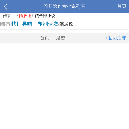
隋居逸作者小说列表
首页
作者：《
隋居逸
》的全部小说
快门异响，即刻伏魔
[都市]
/
隋居逸
首页
足迹
↑返回顶部