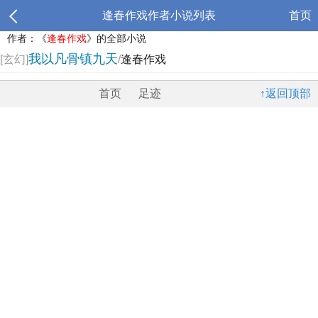
逢春作戏作者小说列表
首页
作者：《
逢春作戏
》的全部小说
我以凡骨镇九天
[玄幻]
/
逢春作戏
首页
足迹
↑返回顶部