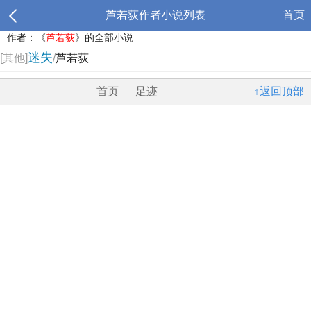
芦若荻作者小说列表
首页
作者：《
芦若荻
》的全部小说
迷失
[其他]
/
芦若荻
首页
足迹
↑返回顶部