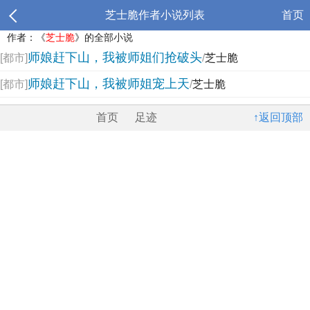
芝士脆作者小说列表
首页
作者：《
芝士脆
》的全部小说
师娘赶下山，我被师姐们抢破头
[都市]
/
芝士脆
师娘赶下山，我被师姐宠上天
[都市]
/
芝士脆
首页
足迹
↑返回顶部