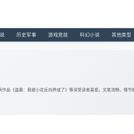
说
历史军事
游戏竞技
科幻小说
其他类型
表作品《盗墓：我被小花反向养成了》等深受读者喜爱。文笔流畅，情节