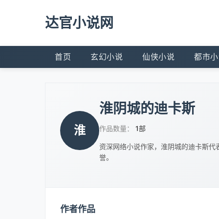
达官小说网
首页
玄幻小说
仙侠小说
都市小
淮阴城的迪卡斯
淮
作品数量：
1部
资深网络小说作家，淮阴城的迪卡斯代
誉。
作者作品