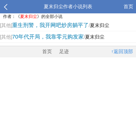
夏末归尘作者小说列表
首页
作者：《
夏末归尘
》的全部小说
重生刑警，我开网吧炒房躺平了
[其他]
/
夏末归尘
70年代开局，我靠零元购发家
[其他]
/
夏末归尘
首页
足迹
↑返回顶部