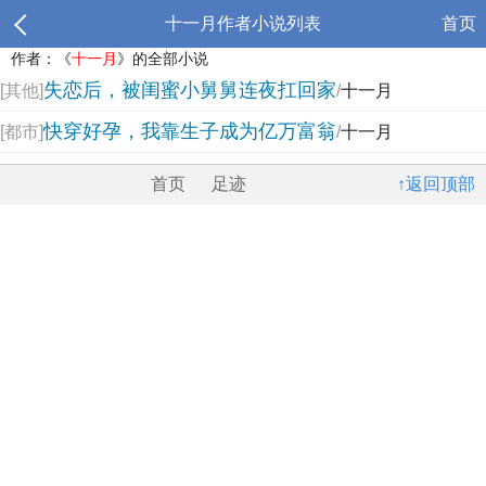
十一月作者小说列表
首页
作者：《
十一月
》的全部小说
失恋后，被闺蜜小舅舅连夜扛回家
[其他]
/
十一月
快穿好孕，我靠生子成为亿万富翁
[都市]
/
十一月
首页
足迹
↑返回顶部