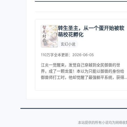
转生圣主，从一个蛋开始被软
萌校花孵化
玄幻小说
110万字
全本
更新：2026-06-05
江炎一觉醒来，发觉自己穿越到全民御兽的世
界，成了一颗龙蛋！本以为只能以御兽的身份给
御兽师打工时，他却觉醒了最强躺平系统，获得
恶魔圣主的模版！【睡觉八小时，获得圣主模
版！十二符咒，火之魔气，鬼影兵团……...
本站提供的所有小说均为网络收