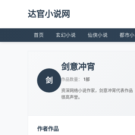
达官小说网
首页
玄幻小说
仙侠小说
都市小
剑意冲宵
剑
作品数量：
1部
资深网络小说作家，剑意冲宵代表作品
很高声誉。
作者作品