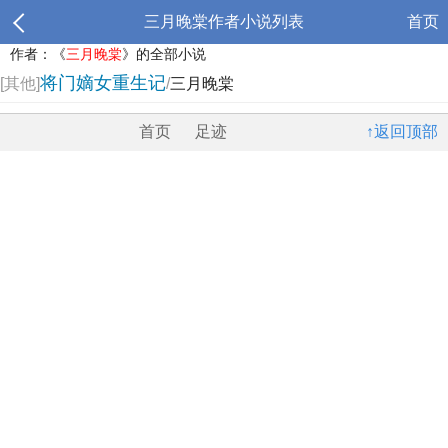
三月晚棠作者小说列表
首页
作者：《
三月晚棠
》的全部小说
将门嫡女重生记
[其他]
/
三月晚棠
首页
足迹
↑返回顶部