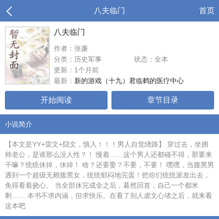
八夫临门
首页
八夫临门
作者：张廉
分类：历史军事
状态：全本
更新：1个月前
最新：
新的游戏（十九）君临鹤的医疗中心
开始阅读
章节目录
小说简介
【本文是YY+雷文+囧文，慎入！！！男人自觉绕路】 穿过去，坐拥
帅老公，是谁那么没人性？！ 慢着……这个男人还都碰不得，那要来
干嘛？统统休掉，休掉！ 啥？还要娶？不要，不要！ 嘿嘿，当腹黑男
遇到一个超级无赖腹黑女，统统郁闷地完蛋！把你们统统派发出去，
免得看着挠心。 当全部休完成全之后，暮然回首，自己一个都米
剩…… 本书不求内涵，但求快乐。在看了别人虐文心堵之后，就来看
这本吧