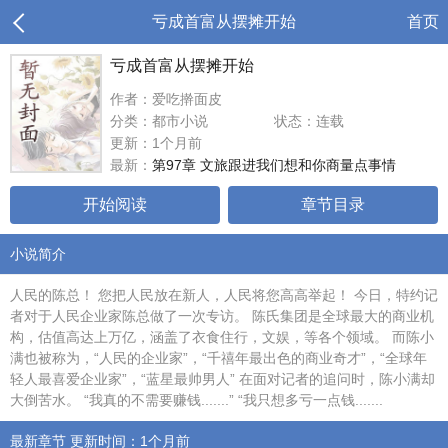
亏成首富从摆摊开始
首页
亏成首富从摆摊开始
作者：爱吃擀面皮
分类：都市小说
状态：连载
更新：1个月前
最新：
第97章 文旅跟进我们想和你商量点事情
开始阅读
章节目录
小说简介
人民的陈总！ 您把人民放在新人，人民将您高高举起！ 今日，特约记
者对于人民企业家陈总做了一次专访。 陈氏集团是全球最大的商业机
构，估值高达上万亿，涵盖了衣食住行，文娱，等各个领域。 而陈小
满也被称为，“人民的企业家”，“千禧年最出色的商业奇才”，“全球年
轻人最喜爱企业家”，“蓝星最帅男人” 在面对记者的追问时，陈小满却
大倒苦水。 “我真的不需要赚钱.......” “我只想多亏一点钱.......
最新章节 更新时间：1个月前