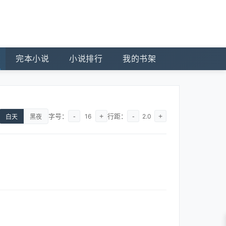
完本小说
小说排行
我的书架
字号：
-
+
行距：
-
+
16
2.0
白天
黑夜