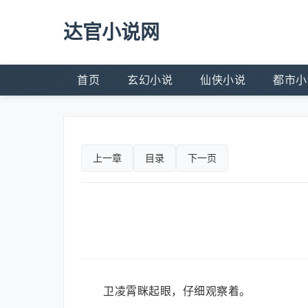
达官小说网
首页
玄幻小说
仙侠小说
都市小
上一章
目录
下一页
卫凌霄眯起眼，仔细观察着。