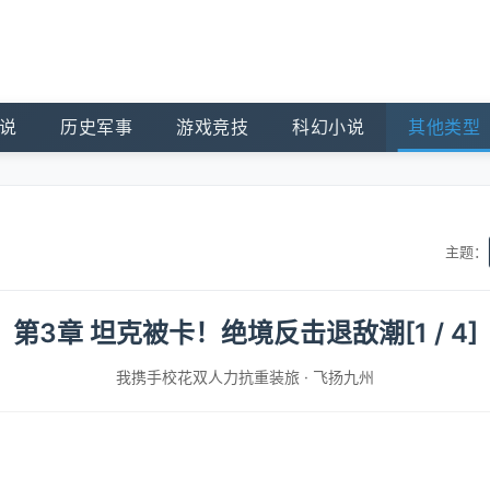
说
历史军事
游戏竞技
科幻小说
其他类型
主题：
第3章 坦克被卡！绝境反击退敌潮[1 / 4]
我携手校花双人力抗重装旅
·
飞扬九州