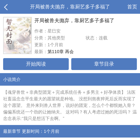
开局被兽夫抛弃，靠厨艺多子多福了
首页
开局被兽夫抛弃，靠厨艺多子多福了
作者：星巳安
分类：其他类型
状态：连载
更新：1个月前
最新：
第110章 再会
开始阅读
章节目录
小说简介
【魂穿兽世＋非典型团宠＋完成系统任务＋多男主＋好孕体质】 法医
社畜温念念平生最大的愿望就是种地。 没想到熬夜猝死后反而实现了
这个愿望。 意外来到兽人世界，说好的团宠，怎么个个都恨她入骨？
偏偏系统还一个劲的让她纳夫。 这对吗？有人考虑过她的死活吗？ 温
念念表示:“我只是想活下去啊。”
最新章节 更新时间：1个月前