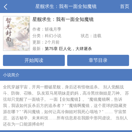
星舰求生：我有一面全知魔镜
首页
星舰求生：我有一面全知魔镜
作者：斩魂月季
分类：科幻小说
状态：连载
更新：2个月前
最新：
第75章 巨人化，大肆屠杀
开始阅读
章节目录
小说简介
全民穿越宇宙，开局一艘破星舰，身后还有怪物追杀。 别人觉醒战
斗、防御、召唤。 队友双马尾萌妹是奶妈，高冷黑丝御姐是刀神。 苏
弦却只觉醒了一面镜子。 一面【全知魔镜】。 “魔镜魔镜啊，告诉
我，我该如何反杀后方的追杀者？” “魔镜啊魔镜，这个星球的隐藏资
源在哪？” “再问魔镜，如何让高冷御姐对我死心塌地？” …… 宇宙禁
忌、远古秘辛、未来科技……所有信息差在我眼中形同虚设。 当别人
还在为一口能源搏命时