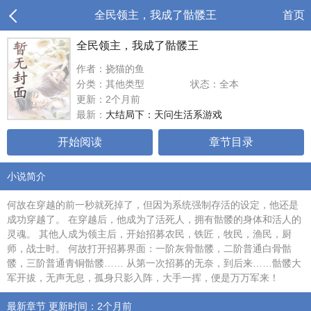
全民领主，我成了骷髅王
首页
全民领主，我成了骷髅王
作者：挠猫的鱼
分类：其他类型
状态：全本
更新：2个月前
最新：
大结局下：天问生活系游戏
开始阅读
章节目录
小说简介
何故在穿越的前一秒就死掉了，但因为系统强制存活的设定，他还是
成功穿越了。 在穿越后，他成为了活死人，拥有骷髅的身体和活人的
灵魂。 其他人成为领主后，开始招募农民，铁匠，牧民，渔民，厨
师，战士时。 何故打开招募界面：一阶灰骨骷髅，二阶普通白骨骷
髅，三阶普通青铜骷髅…… 从第一次招募的无奈，到后来……骷髅大
军开拔，无声无息，孤身只影入阵，大手一挥，便是万万军来！
最新章节 更新时间：2个月前