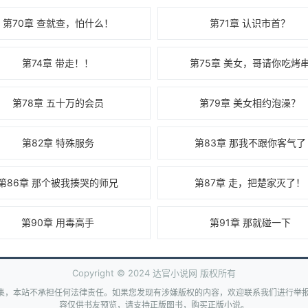
第70章 查就查，怕什么！
第71章 认识市首？
第74章 带走！！
第75章 美女，哥请你吃烤
第78章 五十万的会员
第79章 美女相约泡澡？
第82章 特殊服务
第83章 那我不跟你客气了
第86章 那个被我揍哭的师兄
第87章 走，把楚家灭了！
第90章 用毒高手
第91章 那就碰一下
Copyright © 2024 达官小说网 版权所有
集，本站不承担任何法律责任。如果您发现有涉嫌版权的内容，欢迎联系我们进行举报
容仅供书友预览，请支持正版图书，购买正版小说。