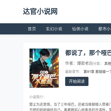
达官小说网
首页
玄幻小说
仙侠小说
都市小
都说了，那个哑
作者：
爆款老白
分类：
其
最新章节：
第91章 那就碰一
开始阅读
小说简介：
楚尘为还恩情，当了三年哑巴，还被当做替婿入赘豪
丑陋的姐姐嫁给自己。看着眼前心地善良的许清秋，