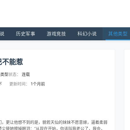
说
历史军事
游戏竞技
科幻小说
其他类型
巴不能惹
他类型
状态：
连载
下
更新时间：
1个月前
门，更让他想不到的是，貌若天仙的妹妹不愿意嫁，逼着柔弱
楚尘替她擦掉眼泪：“从现在开始，你该叫我老公了，我会，