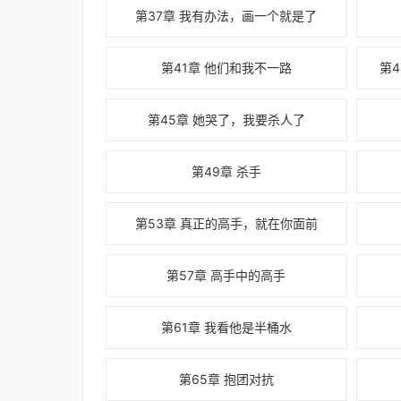
第37章 我有办法，画一个就是了
第41章 他们和我不一路
第
第45章 她哭了，我要杀人了
第49章 杀手
第53章 真正的高手，就在你面前
第57章 高手中的高手
第61章 我看他是半桶水
第65章 抱团对抗