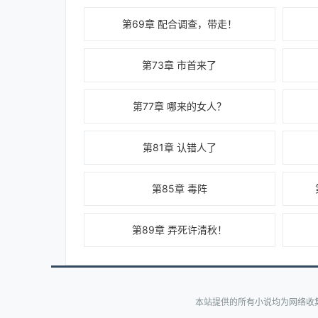
第69章 配合调查，带走！
第73章 市首来了
第77章 哪来的女人？
第81章 认错人了
第85章 毒阵
第89章 弄死许清秋！
本站提供的所有小说均为网络收