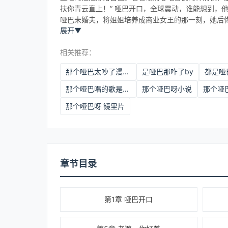
扶你青云直上！” 哑巴开口，全球震动，谁能想到，他
哑巴未婚夫，将姐姐培养成商业女王的那一刻，她后
展开
▼
相关推荐：
那个哑巴太吵了漫画版
是哑巴那咋了by
都是哑
那个哑巴唱的歌是什么
那个哑巴呀小说
那个哑
那个哑巴呀 镜里片
章节目录
第1章 哑巴开口