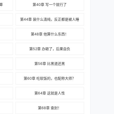
算
第40章 写一个就行了
第44章 装什么清纯，反正都是被人睡
第48章 他算什么东西！
第52章 办砸了，后果自负
第56章 比黑道还黑
第60章 吃软饭的，也配称大师？
第64章 这就是人性
第68章 查封！