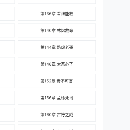
第136章 看谁能救
第140章 林烬救命
第144章 路虎老哥
第148章 太恶心了
第152章 贵不可言
第156章 孟琢死讯
第160章 古符之威