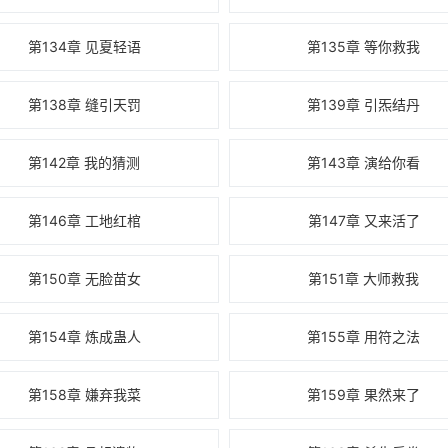
第134章 见夏轻语
第135章 等你救我
第138章 缝引天罚
第139章 引炁结丹
第142章 我的猜测
第143章 演给你看
第146章 工地红棺
第147章 又来活了
第150章 无脸苗女
第151章 大师救我
第154章 炼成蛊人
第155章 用符之法
第158章 嫌弃我菜
第159章 果然来了