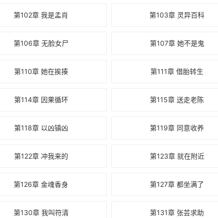
第102章 我是孟肖
第103章 灵异百科
第106章 无脸女尸
第107章 她不是鬼
第110章 她在挨揍
第111章 借胎转生
第114章 因果循环
第115章 送走老陈
第118章 以凶镇凶
第119章 同意收养
第122章 冲我来的
第123章 就在附近
第126章 金魂香身
第127章 都坐满了
第130章 我叫符清
第131章 张芸求助