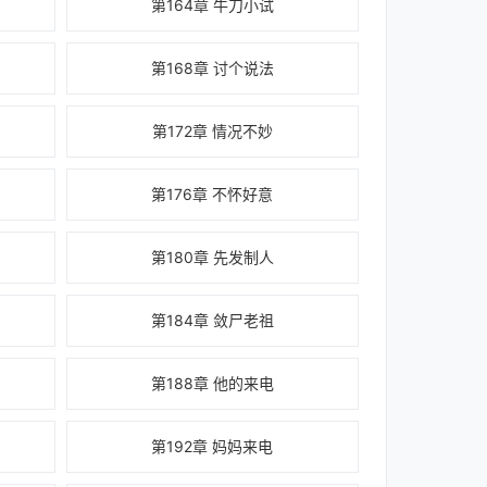
第164章 牛刀小试
第168章 讨个说法
第172章 情况不妙
第176章 不怀好意
第180章 先发制人
第184章 敛尸老祖
第188章 他的来电
第192章 妈妈来电