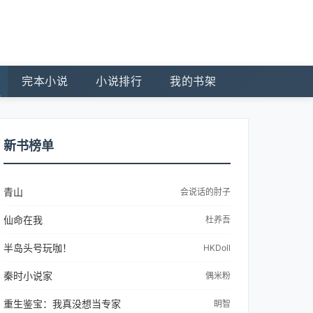
完本小说
小说排行
我的书架
新书榜单
青山
会说话的肘子
仙命在我
杜养吾
半岛头号玩咖！
HKDoll
秦时小说家
偶米粉
重生鉴宝：我真没想当专家
眀智