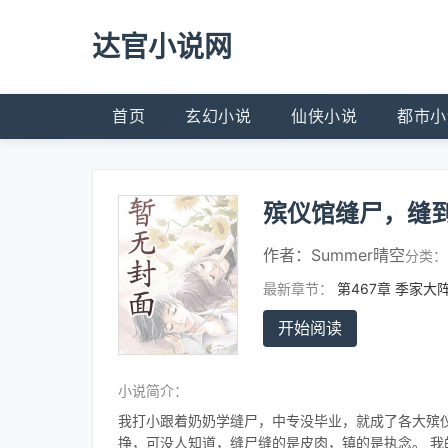
达官小说网
首页
玄幻小说
仙侠小说
都市小
殡仪馆缝尸，缝
作者：
Summer晴空
分类：
最新章节：
第467章 季家大
开始阅读
小说简介：
我打小跟着奶奶学缝尸，中专没毕业，就成了各大殡
挣，可没人知道，缝尸缝的是皮肉，镇的是执念。 我