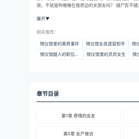
很，不就是昨晚睡在我旁边的女朋友吗？ 缝尸匠不缝
展开
▼
相关推荐：
殡仪馆里的离奇事件
殡仪馆女孩遗容知乎
殡
殡仪馆缝人的职位叫什么
殡仪馆里的灵异女生
殡
章节目录
第1章 奇怪的女友
第5章 女尸夜访