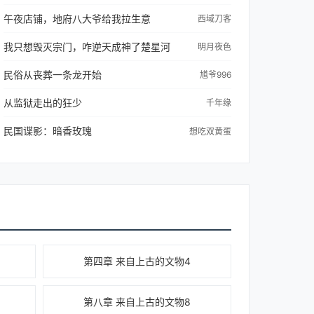
午夜店铺，地府八大爷给我拉生意
西域刀客
我只想毁灭宗门，咋逆天成神了楚星河
明月夜色
民俗从丧葬一条龙开始
馗爷996
从监狱走出的狂少
千年缘
民国谍影：暗香玫瑰
想吃双黄蛋
第四章 来自上古的文物4
第八章 来自上古的文物8