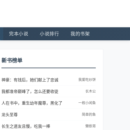
完本小说
小说排行
我的书架
新书榜单
神豪：有钱后，她们献上了忠诚
我爱吃炒饼
我都准帝巅峰了，怎么还要收徒
长木公
人在书中，重生幼年魔尊，黑化了
一枚小闲鱼
龙头至尊
简单的鱼
长生之道友且慢，吃我一棒
懒依哥