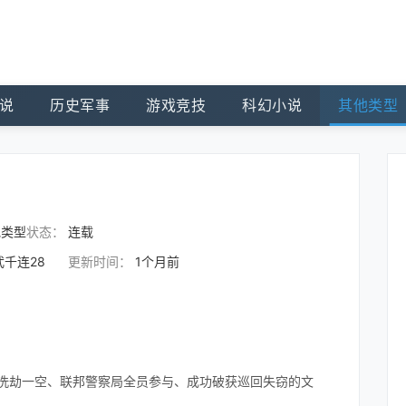
说
历史军事
游戏竞技
科幻小说
其他类型
他类型
状态：
连载
武千连28
更新时间：
1个月前
子洗劫一空、联邦警察局全员参与、成功破获巡回失窃的文