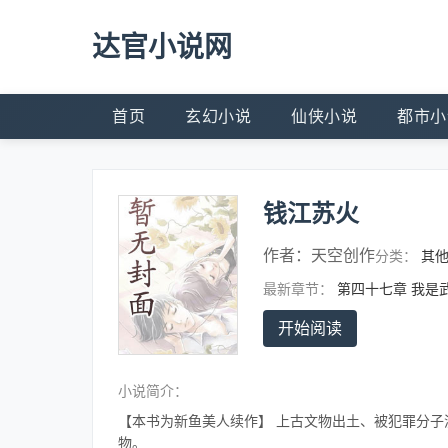
达官小说网
首页
玄幻小说
仙侠小说
都市小
钱江苏火
作者：
天空创作
分类：
其
最新章节：
第四十七章 我是
开始阅读
小说简介：
【本书为新鱼美人续作】 上古文物出土、被犯罪分
物。