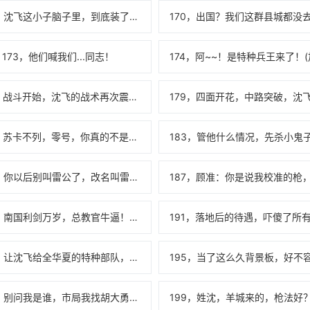
169，沈飞这小子脑子里，到底装了多少东西？
173，他们喊我们...同志！
178，战斗开始，沈飞的战术再次震惊所有人！！！（加更!!!）
182，苏卡不列，零号，你真的不是在开玩笑？？？
186，你以后别叫雷公了，改名叫雷福星！！！
190，南国利剑万岁，总教官牛逼！！！（加更！！！）
194，让沈飞给全华夏的特种部队，上上课！！！
198，别问我是谁，市局我找胡大勇，政府我找高市长！