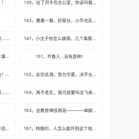
？！
139，出了司令员办公室，你该叫我什么？
！
143，鹰酱一看，好家伙，小华也反毛熊？
146，沈中校，咱们这样装疯卖傻....真的会有人来救我们吗？
147，小沈子你怎么搞得，几个毒贩就把你办了？
150，总教官，你最好别真在这件事里！
151，齐鲁人...没有孬种！
154，快去东方，请沈飞老祖出山！！！
155，此空此海，皆为华夏，决不允许外族随意践踏！
158，哟，南国利剑第一个代号哥....还活着呢？
159，再不老实，我可就要叫沈飞来陪床了哦~
163，总教官神技再现————单脚踢枪上膛！
166，从现在开始，全频道干扰开启！！！
167，特娘的，人怎么能坏到这个地步呢？！（加更！）