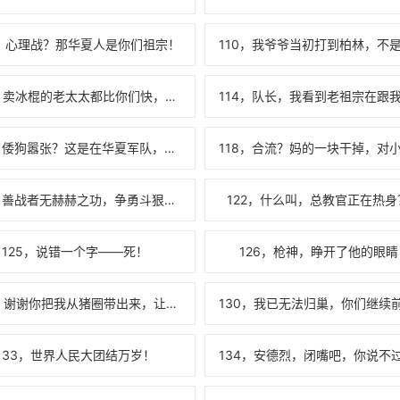
9，心理战？那华夏人是你们祖宗！
113，卖冰棍的老太太都比你们快，你们还浪费军费干什么？！
117，倭狗嚣张？这是在华夏军队，没人惯着你！
121，善战者无赫赫之功，争勇斗狠，那是癌细胞小队！
122，什么叫，总教官正在热身
125，说错一个字——死！
126，枪神，睁开了他的眼睛
129，谢谢你把我从猪圈带出来，让我当上特种兵！
133，世界人民大团结万岁！