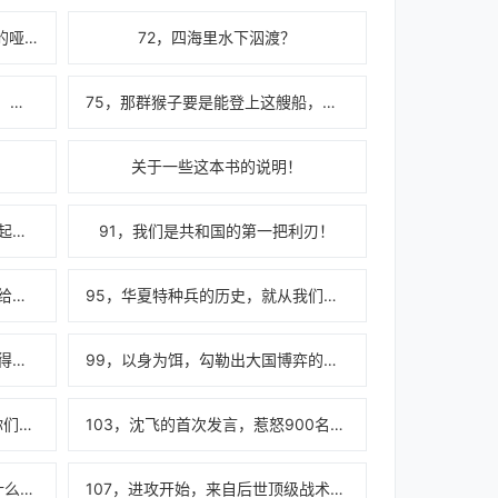
71，南国利剑再次登场——无声的哑剧艺术！！！
72，四海里水下泅渡？
74，我要报名陆军的特种兵选拔，学会了，我们组建蛟龙！
75，那群猴子要是能登上这艘船，我把瓶威士忌连瓶子一起吞！
关于一些这本书的说明！
90，沈飞啊，让你的兵都给我装起来！
91，我们是共和国的第一把利刃！
94，沈飞同志，我陆天虎在这儿给你赔罪了！
95，华夏特种兵的历史，就从我们十三太保开始了！
98，周司令：这个海鲜不错，我得送去给沈飞尝尝，他正长身体呢！
99，以身为饵，勾勒出大国博弈的序曲！
102，在我面前装逼？我踏马给你们飞起来！
103，沈飞的首次发言，惹怒900名兵王？！
106，老大哥，让我告诉你们，什么叫做真正的特种作战！
107，进攻开始，来自后世顶级战术的绝对碾压！