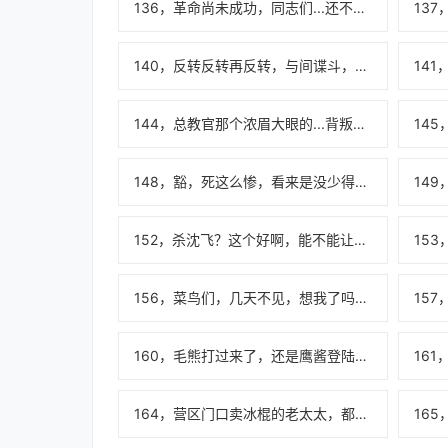
136，革命尚未成功，同志们...还不能休息！
140，反转反转再反转，与间谍斗，其乐无穷啊！
144，总教官那个浓眉大眼的...背叛革命了？！（加更！）
148，豁，死这么惨，看来是没少得罪零号啊！
152，杀沈飞？这个好啊，能不能让我来开枪？！
156，菜鸟们，几天不见，想我了吗？！
160，毛熊打过来了，还是鹰酱登陆了？谁他娘的敢绑我的政委？！
164，营区门口卖冰棍的老太太，都比你们会排兵布阵！