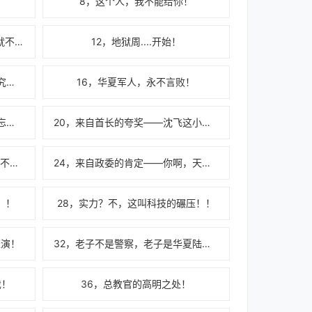
8，这个人，我不能给你！
11，外国人能搞的，难道华夏人就不能搞？
12，地狱周....开始！
15，我们经历过的这些，总教官究竟经历过多少次啊？！
16，华夏军人，永不言败！
19，感觉像是上辈子的东西，没忘干净！
20，来自首长的夸奖——沈飞这小子啊，心里有数，不错！
23,总教官，你放马过来吧，我们不怕你！
24，来自政委的肯定——你啊，天生就该带兵！
！！
28，实力？不，这叫科技的碾压！！
表演！
32，老子不是警察，老子是华夏陆军特种部队！
戏！
36，总教官的高明之处！