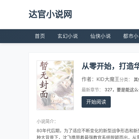
达官小说网
首页
玄幻小说
仙侠小说
都市小
从零开始，打造
作者：
KID大魔王
分类：
其
最新章节：
327，要是能这
开始阅读
小说简介：
80年代后期，为了适应不断变化的新型战争形态和新
种大背景下，沈飞携带着最强教官系统脱颖而出，从