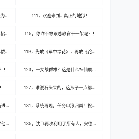
110，我爷爷当初打到柏林，不是为了让我来华夏当俘虏的！
111，欢迎来到...真正的地狱！
114，队长，我看到老祖宗在跟我招手！
115，你咋不敢跟总教官干一架呢？！
118，合流？妈的一块干掉，对小倭狗还是太客气了！
119，先放《军中绿花》，再放《驼铃》，给兵王们助助眠！
？！
123，一女战群雄？这是什么神仙展开方式！
！
127，谁说石头呆的，这孩子一点都不呆，反而机智的一匹！
130，我已无法归巢，你们继续前进，华夏共和国，万岁！！！
131，系统再现，任务申猴归巢！祝大家节日快乐！（四千字加更）
134，安德烈，闭嘴吧，你说不过他的！
135，沈飞再次利用了所有人，安德烈直呼你迟早被人打黑枪！