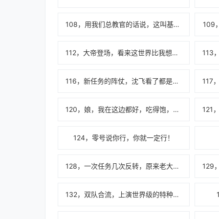
108，用我们总教官的话说，这叫基操勿六！
10
112，大帝登场，看来这世界比我想的，更有意思啊！
116，新任务的阵仗，沈飞看了都是一愣！
120，娘，我在这边都好，吃得饱，穿得暖，你莫挂念！
124，零号说你行，你就一定行！
128，一次任务几次反转，原来老大哥也不是啥好人啊！
132，双队合流，上演世界级的特种部队突袭战斗！