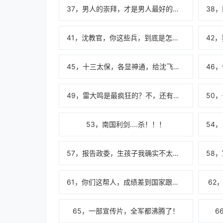
37，男人的崇拜，才是男人最好的补药！
41，沈教官，你这些兵，到底是怎么练出来的？
45，十三太保，各显神通，给沈飞都听愣了。
49，雷大鸣是最疯狂的？不，还有比他更疯狂的！
53，南国利剑....杀！！！
57，报告政委，生孩子我确实不太在行！
61，你们这帮人，成绩差到国家跟人民以你们为耻！
62
65，一部宣传片，全军都沸腾了！
6