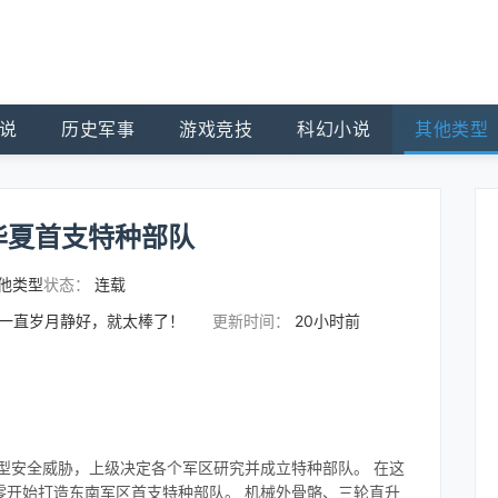
说
历史军事
游戏竞技
科幻小说
其他类型
华夏首支特种部队
他类型
状态：
连载
么一直岁月静好，就太棒了！
更新时间：
20小时前
型安全威胁，上级决定各个军区研究并成立特种部队。 在这
零开始打造东南军区首支特种部队。 机械外骨骼、三轮直升