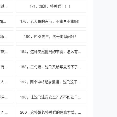
170，出国？我们这群县城都没去过的大头兵，也能出国了？？？
171，加油，特种兵！！！
174，阿~~！是特种兵王来了！(加更！！)
176，老大哥的东西，不拿白不拿啊！
179，四面开花，中路突破，沈飞跟向南的恐怖潜行能力！
180，哈桑先生，零号向您问好！
183，管他什么情况，先杀小鬼子就对了！
184，这种突然搅局的节奏，怎么有点像那两个混蛋？（加更！！）
187，顾准：你是说我校准的枪，有问题？！(加更！！！)
188，三句话，沈飞又给华夏省下了上千万！
191，落地后的待遇，吓傻了所有人！！！
192，两个中将起身迎接，沈飞这干了什么惊天动地的大事？！
195，当了这么久背景板，好不容易能发挥发挥，放假不是亏了？！
196，让沈飞注意安全？还不如让羊城注意安全！
199，姓沈，羊城来的，枪法好？？沈飞！！！！！
200，这特娘的特种兵的休息方式，也太吓人了！！！