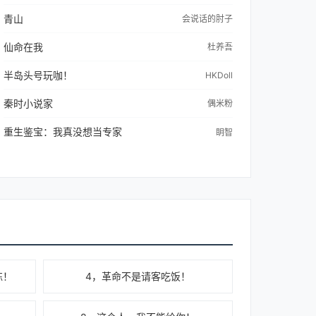
青山
会说话的肘子
仙命在我
杜养吾
半岛头号玩咖！
HKDoll
秦时小说家
偶米粉
重生鉴宝：我真没想当专家
眀智
练！
4，革命不是请客吃饭！