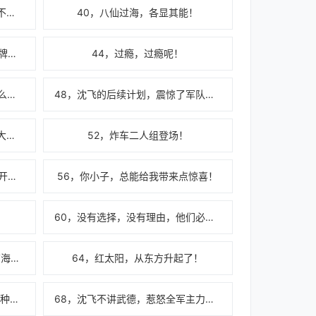
39，首长，我的人...你一个都抓不到！
40，八仙过海，各显其能！
43，雷大鸣这孙子，不按套路出牌啊！
44，过瘾，过瘾呢！
47，那是共和国的将军，你就怎么顶撞他们啊？
48，沈飞的后续计划，震惊了军队高层！
51，你的兵回个部队，搞出这么大的动静？！
52，炸车二人组登场！
55，华夏特种兵的历史，从你们开始！
56，你小子，总能给我带来点惊喜！
！
60，没有选择，没有理由，他们必须敢！
63，南海的波涛是他们的坟墓,南海的鲨鱼是他们的棺材！
64，红太阳，从东方升起了！
67，男儿当逞勇壮志·当兵就当特种兵！
68，沈飞不讲武德，惹怒全军主力团长！