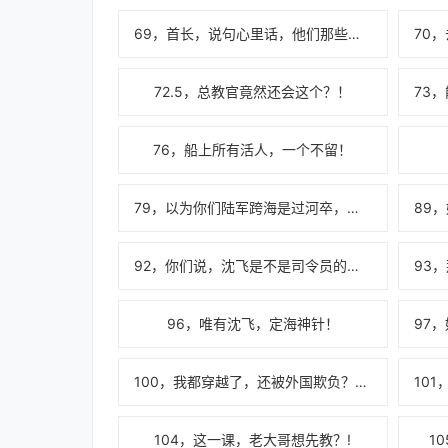
69，首长，说句心里话，他们那些兵王，我未必看得上！
72.5，总教官竟然还会这个？！
76，船上所有活人，一个不留！
79，以为你们陆军跨海是过河卒，没想到你们是派了一群深海龙啊！
92，你们说，沈飞是不是司令员的私生子？
96，唯有沈飞，定海神针！
100，我都穿越了，还被外国欺负？那他妈我不是白穿越了？！
104，这一课，老大哥想先教？!
1