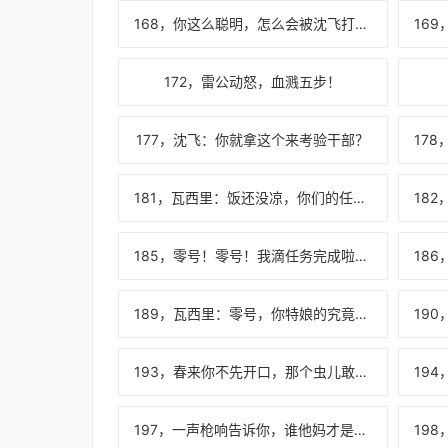
168，你这么聪明，怎么会被沈飞打得那么惨呢？
172，雷公动怒，血溅五步！
177，沈飞：你就拿这个来考验干部？
181，瓦西里：饭还没凉，你们的任务就完成了？？？！（加更！）
185，零号！零号！我滴任务完成啦！！！
189，瓦西里：零号，你特娘的究竟是这么做到的？？？
193，春来你不先开口，那个虫儿敢做声啊！
197，一声枪响告诉你，谁他妈才是战斗民族！！！