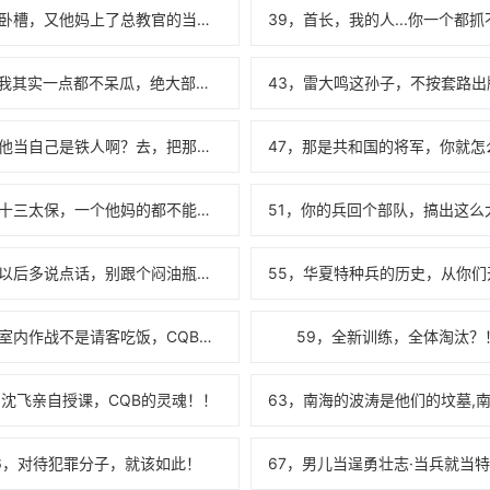
38，卧槽，又他妈上了总教官的当了！
42，我其实一点都不呆瓜，绝大部分时候，我都机智的一批！
46，他当自己是铁人啊？去，把那小子给我叫过来！
50，十三太保，一个他妈的都不能少！
54，以后多说点话，别跟个闷油瓶似的！
58，室内作战不是请客吃饭，CQB更是锱铢必较！
59，全新训练，全体淘汰？
，沈飞亲自授课，CQB的灵魂！！
6，对待犯罪分子，就该如此！