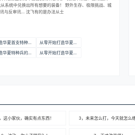
沈飞能从系统中兑换出所有想要的装备！ 野外生存、极限挑战、城
讯与反审讯... 沈飞有的是办法从士
打造华夏首支特种部队在线阅读
从零开始打造华夏首支特战部队
打造华夏特种兵的小说
从零开始打造华夏首支特种部队未删减
2，这小家伙，确实有点东西！
3，未来怎么打，今天就怎么