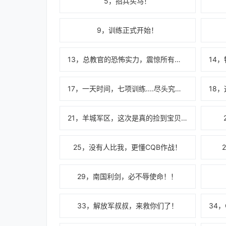
5，招兵买马！
9，训练正式开始！
13，总教官的恐怖实力，震惊所有人！
17，一天时间，七项训练....尽头究竟在哪里啊？！
21，羊城军区，这次是真的捡到宝贝了！
25，没有人比我，更懂CQB作战！
29，南国利剑，必不辱使命！！
33，解放军叔叔，来救你们了！