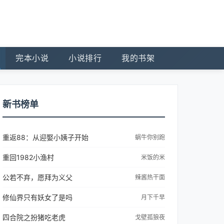
完本小说
小说排行
我的书架
新书榜单
重返88：从迎娶小姨子开始
蜗牛你别跑
重回1982小渔村
米饭的米
公若不弃，愿拜为义父
辣酱热干面
修仙界只有妖女了是吗
月下千早
四合院之扮猪吃老虎
戈壁孤狼夜