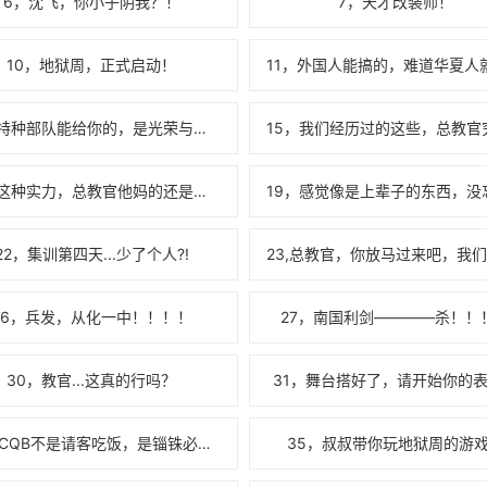
6，沈飞，你小子阴我？！
7，天才改装师！
10，地狱周，正式启动！
14，特种部队能给你的，是光荣与奉献！
18，这种实力，总教官他妈的还是人啊？！
22，集训第四天...少了个人?!
26，兵发，从化一中！！！！
27，南国利剑————杀！！
30，教官...这真的行吗？
31，舞台搭好了，请开始你的
34，CQB不是请客吃饭，是锱铢必较！
35，叔叔带你玩地狱周的游