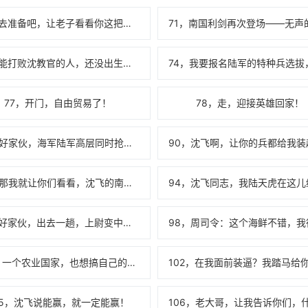
70，去准备吧，让老子看看你这把刀，到底有多快！
73，能打败沈教官的人，还没出生呢！
77，开门，自由贸易了！
78，走，迎接英雄回家！
89，好家伙，海军陆军高层同时抢沈飞一个人？！
93，那我就让你们看看，沈飞的南国利刃，到底都干了什么！
97，好家伙，出去一趟，上尉变中校了？？？？
101，一个农业国家，也想搞自己的特种部队？！
05，沈飞说能赢，就一定能赢！