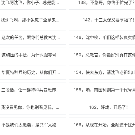
137，沈飞阿沈飞，你小子...总是能给我玩出点新花样啊！
138，不急哥，你终于忙完了
141，找沈飞啊，那小兔崽子全是鬼点子！
142，十三太保又要享福了
145，这次的任务，跟你们总教官沈飞有关！
149，这施压的手法，为什么跟零号那么像？！
153，华夏特种兵的历史，从你们开始！
157，三段话，让一群特种兵变恐怖分子！
161，我没看见你，你也别看见我，求放过啊....
162，好戏，开场了！
165，不是我们太愚蠢，是共军太狡猾！