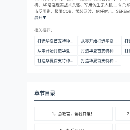
机、AR增强现实战术头盔、军用仿生无人机.... 
市反围剿、极限CQB、武装泅渡、信任射击、SERE审
展开
▼
相关推荐：
打造华夏首支特种部队 沈飞
从零开始打造华夏首支特种部队百度网盘
从零开始打造华夏首支特种部队TXT全
打造华夏首支特种部队KID大魔王
打造华夏首支特种部队无删
打造华夏首支特种部队沈飞
章节目录
1，总教官，舍我其谁！