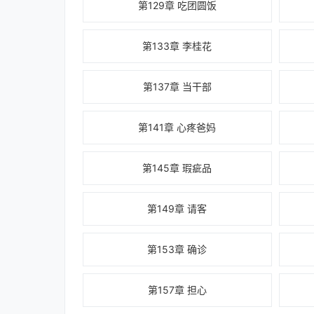
第129章 吃团圆饭
第133章 李桂花
第137章 当干部
第141章 心疼爸妈
第145章 瑕疵品
第149章 请客
第153章 确诊
第157章 担心