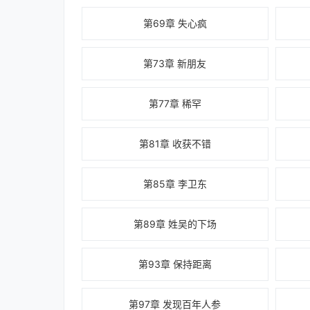
第69章 失心疯
第73章 新朋友
第77章 稀罕
第81章 收获不错
第85章 李卫东
第89章 姓吴的下场
第93章 保持距离
第97章 发现百年人参