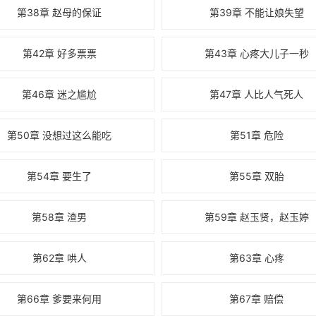
第38章 赵母的保证
第39章 不能让娘失望
第42章 好多票票
第43章 心疼大儿子一秒
第46章 迷之尴尬
第47章 人比人气死人
第50章 没想过这么能吃
第51章 危险
第54章 要生了
第55章 双胎
第58章 渣男
第59章 赵玉贤，赵玉婷
第62章 哄人
第63章 心疼
第66章 爹要来何用
第67章 赔偿