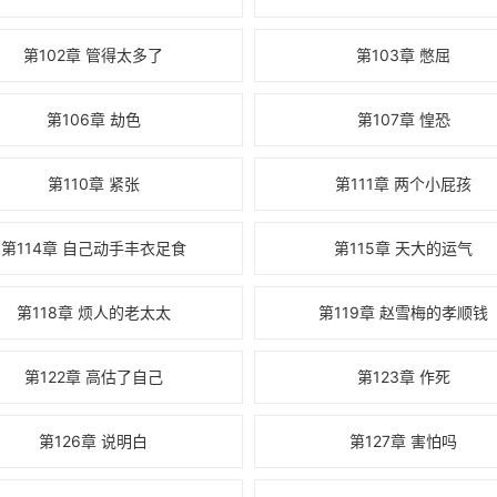
第102章 管得太多了
第103章 憋屈
第106章 劫色
第107章 惶恐
第110章 紧张
第111章 两个小屁孩
第114章 自己动手丰衣足食
第115章 天大的运气
第118章 烦人的老太太
第119章 赵雪梅的孝顺钱
第122章 高估了自己
第123章 作死
第126章 说明白
第127章 害怕吗