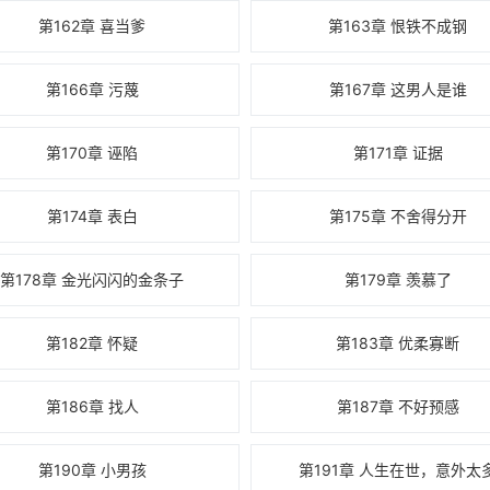
第162章 喜当爹
第163章 恨铁不成钢
第166章 污蔑
第167章 这男人是谁
第170章 诬陷
第171章 证据
第174章 表白
第175章 不舍得分开
第178章 金光闪闪的金条子
第179章 羡慕了
第182章 怀疑
第183章 优柔寡断
第186章 找人
第187章 不好预感
第190章 小男孩
第191章 人生在世，意外太