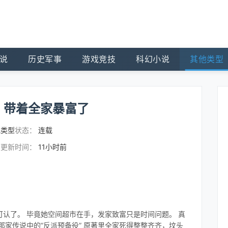
说
历史军事
游戏竞技
科幻小说
其他类型
，带着全家暴富了
他类型
状态：
连载
更新时间：
11小时前
认了。 毕竟她空间超市在手，发家致富只是时间问题。 真
那家传说中的“反派预备役” 原著里全家死得整整齐齐，坟头