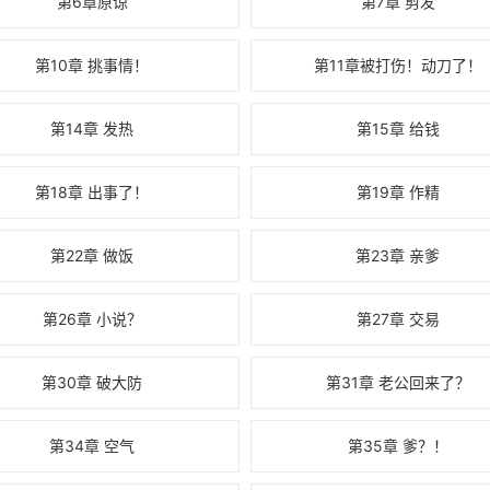
第6章原谅
第7章 剪发
第10章 挑事情！
第11章被打伤！动刀了！
第14章 发热
第15章 给钱
第18章 出事了！
第19章 作精
第22章 做饭
第23章 亲爹
第26章 小说？
第27章 交易
第30章 破大防
第31章 老公回来了？
第34章 空气
第35章 爹？！