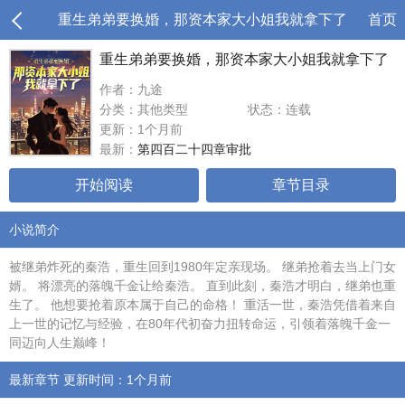
重生弟弟要换婚，那资本家大小姐我就拿下了
首页
重生弟弟要换婚，那资本家大小姐我就拿下了
作者：九途
分类：其他类型
状态：连载
更新：1个月前
最新：
第四百二十四章审批
开始阅读
章节目录
小说简介
被继弟炸死的秦浩，重生回到1980年定亲现场。 继弟抢着去当上门女
婿。 将漂亮的落魄千金让给秦浩。 直到此刻，秦浩才明白，继弟也重
生了。 他想要抢着原本属于自己的命格！ 重活一世，秦浩凭借着来自
上一世的记忆与经验，在80年代初奋力扭转命运，引领着落魄千金一
同迈向人生巅峰！
最新章节 更新时间：1个月前