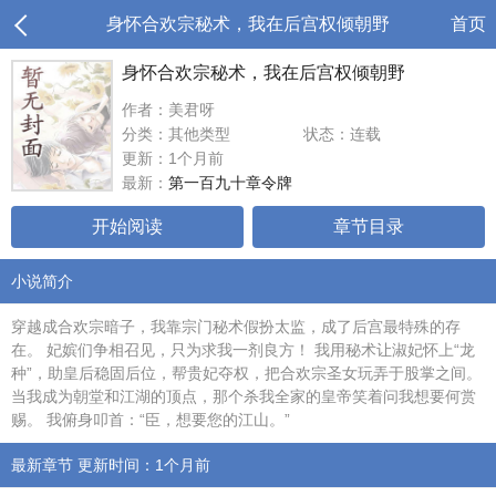
身怀合欢宗秘术，我在后宫权倾朝野
首页
身怀合欢宗秘术，我在后宫权倾朝野
作者：美君呀
分类：其他类型
状态：连载
更新：1个月前
最新：
第一百九十章令牌
开始阅读
章节目录
小说简介
穿越成合欢宗暗子，我靠宗门秘术假扮太监，成了后宫最特殊的存
在。 妃嫔们争相召见，只为求我一剂良方！ 我用秘术让淑妃怀上“龙
种”，助皇后稳固后位，帮贵妃夺权，把合欢宗圣女玩弄于股掌之间。
当我成为朝堂和江湖的顶点，那个杀我全家的皇帝笑着问我想要何赏
赐。 我俯身叩首：“臣，想要您的江山。”
最新章节 更新时间：1个月前