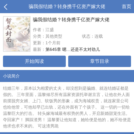
骗我假结婚？转身携千亿资产嫁大佬
首页
骗我假结婚？转身携千亿资产嫁大佬
作者：江盛
分类：其他类型
状态：连载
更新：1个月前
最新：
第645章 嗯…还是不太对劲儿
开始阅读
章节目录
小说简介
结婚三年，原本以为相爱的丈夫，却没想到是骗婚、就连结婚证都是
假的。 三年里面，温黎倾尽所有温家资源托举谢京言，让他在外人面
前摆脱穷女婿、上门、软饭男的形象，成为海城权贵，就连家里公司
也给他管，可他却早已出轨，还在外面有了个孩子。 这一切的一切给
温黎巨大的打击。 转头嫁海城最有权势的男人，开启新婚甜宠生活。
夺回家产！ 脚踩渣男！ 温黎要让他知道，她给便是他的，她不给便是
他求也求不来的。 可这渣男跪