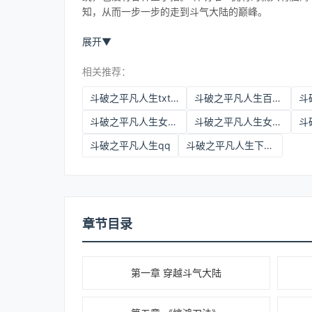
知，从而一步一步的走到斗气大陆的巅峰。
展开
▼
相关推荐：
斗破之平凡人生txt在线阅读
斗破之平凡人生百度网盘
斗破之平凡人生女主有几个
斗破之平凡人生女主是谁
斗破之平凡人生qq
斗破之平凡人生下载全文
章节目录
第一章 穿越斗气大陆