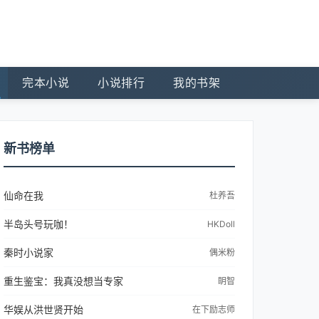
完本小说
小说排行
我的书架
新书榜单
仙命在我
杜养吾
半岛头号玩咖！
HKDoll
秦时小说家
偶米粉
重生鉴宝：我真没想当专家
眀智
华娱从洪世贤开始
在下励志师