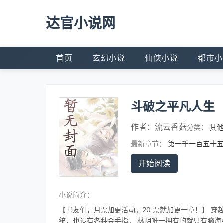
达官小说网
首页
玄幻小说
仙侠小说
都市小
斗破之平凡人生
作者：
流云香菇
分类：
其
最新章节：
第一千一百五十五
开始阅读
小说简介：
【书友们，月票加更活动。20 票就加更一章！】 
统，也没有各种金手指。 林明唯一拥有的就只有脑海