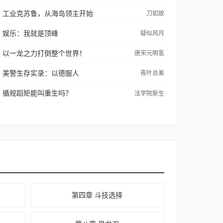
工业克苏鲁，从海岛领主开始
刀如故
娱乐：我就是顶峰
疑似风月
以一龙之力打倒整个世界！
唐宋元明氢
美警生存实录：以德服人
夜叶总差
循规蹈矩能叫重生吗？
法学院新生
第四章 斗技选择