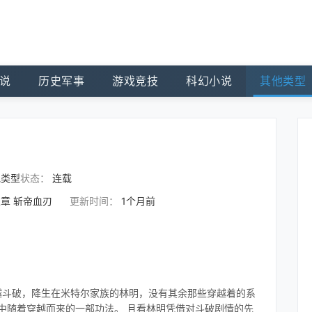
说
历史军事
游戏竞技
科幻小说
其他类型
他类型
状态：
连载
章 斩帝血刃
更新时间：
1个月前
穿越斗破，降生在米特尔家族的林明，没有其余那些穿越着的系
中随着穿越而来的一部功法。 且看林明凭借对斗破剧情的先