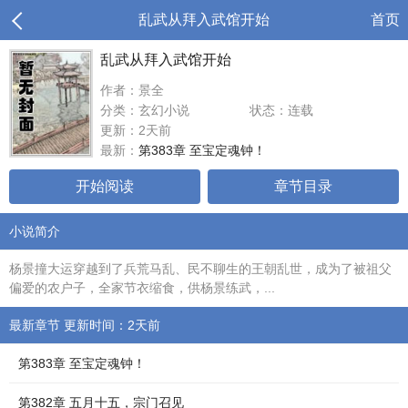
乱武从拜入武馆开始
首页
乱武从拜入武馆开始
作者：景全
分类：玄幻小说
状态：连载
更新：2天前
最新：
第383章 至宝定魂钟！
开始阅读
章节目录
小说简介
杨景撞大运穿越到了兵荒马乱、民不聊生的王朝乱世，成为了被祖父
偏爱的农户子，全家节衣缩食，供杨景练武，...
最新章节 更新时间：2天前
第383章 至宝定魂钟！
第382章 五月十五，宗门召见