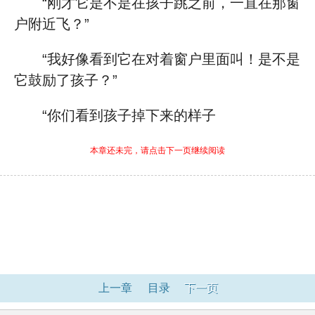
“刚才它是不是在孩子跳之前，一直在那窗
户附近飞？”
“我好像看到它在对着窗户里面叫！是不是
它鼓励了孩子？”
“你们看到孩子掉下来的样子
本章还未完，请点击下一页继续阅读
上一章
目录
下一页