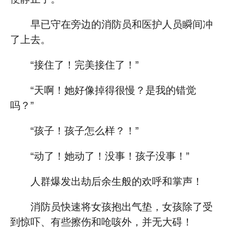
早已守在旁边的消防员和医护人员瞬间冲
了上去。
“接住了！完美接住了！”
“天啊！她好像掉得很慢？是我的错觉
吗？”
“孩子！孩子怎么样？！”
“动了！她动了！没事！孩子没事！”
人群爆发出劫后余生般的欢呼和掌声！
消防员快速将女孩抱出气垫，女孩除了受
到惊吓、有些擦伤和呛咳外，并无大碍！